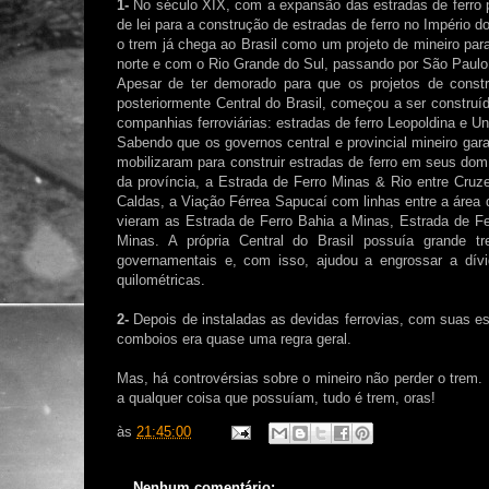
1-
No século XIX, com a expansão das estradas de ferro p
de lei para a construção de estradas de ferro no Império d
o trem já chega ao Brasil como um projeto de mineiro para 
norte e com o Rio Grande do Sul, passando por São Paulo,
Apesar de ter demorado para que os projetos de constr
posteriormente Central do Brasil, começou a ser construí
companhias ferroviárias: estradas de ferro Leopoldina e Un
Sabendo que os governos central e provincial mineiro gara
mobilizaram para construir estradas de ferro em seus dom
da província, a Estrada de Ferro Minas & Rio entre Cru
Caldas, a Viação Férrea Sapucaí com linhas entre a área
vieram as Estrada de Ferro Bahia a Minas, Estrada de Fer
Minas. A própria Central do Brasil possuía grande t
governamentais e, com isso, ajudou a engrossar a dívi
quilométricas.
2-
Depois de instaladas as devidas ferrovias, com suas e
comboios era quase uma regra geral.
Mas, há controvérsias sobre o mineiro não perder o trem. 
a qualquer coisa que possuíam, tudo é trem, oras!
às
21:45:00
Nenhum comentário: