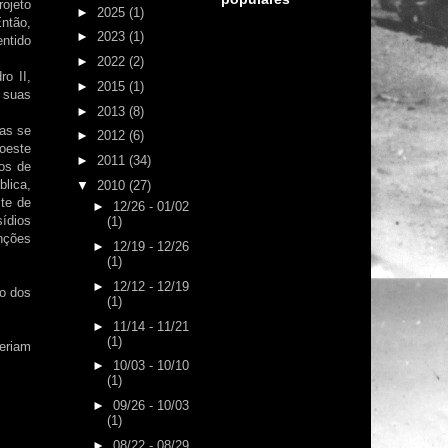
rojeto
►
2025
(1)
Então,
►
2023
(1)
entido
►
2022
(2)
o II,
►
2015
(1)
s suas
►
2013
(8)
nas se
►
2012
(6)
 oeste
►
2011
(34)
os de
blica,
▼
2010
(27)
ste de
►
12/26 - 01/02
ídios
(1)
nções
►
12/19 - 12/26
(1)
►
12/12 - 12/19
so dos
(1)
►
11/14 - 11/21
(1)
feriam
►
10/03 - 10/10
(1)
►
09/26 - 10/03
(1)
►
08/22 - 08/29