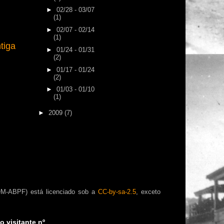
►
02/28 - 03/07
(1)
►
02/07 - 02/14
(1)
tiga
►
01/24 - 01/31
(2)
►
01/17 - 01/24
(2)
►
01/03 - 01/10
(1)
►
2009
(7)
EOM-ABPF) está licenciado sob a
CC-by-sa-2.5
, exceto
 visitante nº