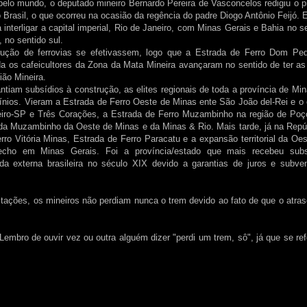
elo mundo, o deputado mineiro Bernardo Pereira de Vasconcelos redigiu o p
o Brasil, o que ocorreu na ocasião da regência do padre Diogo Antônio Feijó. 
interligar a capital imperial, Rio de Janeiro, com Minas Gerais e Bahia no s
 no sentido sul.
ução de ferrovias se efetivassem, logo que a Estrada de Ferro Dom Pedr
da os cafeicultores da Zona da Mata Mineira avançaram no sentido de ter a
ião Mineira.
ntiam subsídios à construção, as elites regionais de toda a província de Mi
ínios. Vieram a Estrada de Ferro Oeste de Minas ente São João del-Rei e o
zeiro-SP e Três Corações, a Estrada de Ferro Muzambinho na região de Poç
 da Muzambinho da Oeste de Minas e da Minas & Rio. Mais tarde, já na Repú
ro Vitória Minas, Estrada de Ferro Paracatu e a expansão territorial da Oe
recho em Minas Gerais. Foi a província/estado que mais recebeu subs
da externa brasileira no século XIX devido a garantias de juros e subve
stações, os mineiros não perdiam nunca o trem devido ao fato de que o atra
Lembro de ouvir vez ou outra alguém dizer "perdi um trem, sô", já que se re